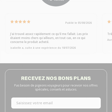
Publié le 05/08/2026
J'ai trouvé assez rapidement ce qu'il me fallait. Les prix
Trè
étaient moins chers qu'ailleurs, en tout cas, en ce qui
Aur
concerne le produit acheté.
isabelle a, suite à une expérience du 18/07/2026
RECEVEZ NOS BONS PLANS
Pas besoin de pigeons voyageurs pour recevoir nos offres
spéciales, conseils et astuces.