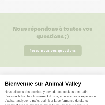
Nous répondons à toutes vos
questions ;)
Posez-nous vos questions
Ces produits peuvent vous
Bienvenue sur Animal Valley
Plateforme de Gestion du Consenteme
intéresser
Nous utilisons des cookies, y compris des cookies tiers, afin
d’assurer le bon fonctionnement du site, améliorer votre expérience
d’achat, analyser le trafic, optimiser la performance du site et