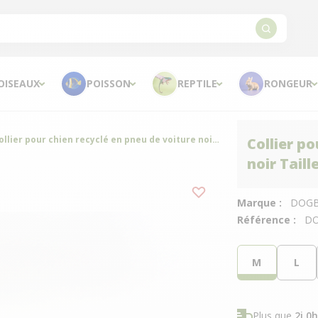
OISEAUX
POISSON
REPTILE
RONGEUR
Collier pour chien recyclé en pneu de voiture noir Taille M – Dogbelt
Collier p
noir Taill
Marque :
DOGB
Référence :
D
M
L
Plus que
2j 0