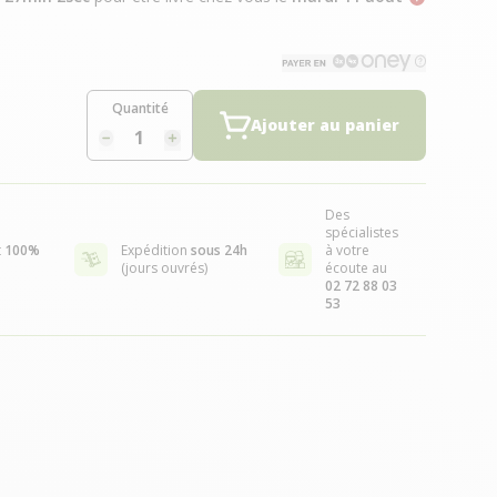
Quantité
Ajouter au panier
Des
spécialistes
t
100%
Expédition
sous 24h
à votre
(jours ouvrés)
écoute au
02 72 88 03
53