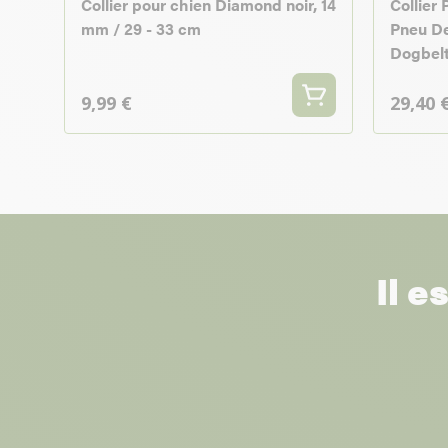
Collier pour chien Diamond noir, 14
Collier
mm / 29 - 33 cm
Pneu De 
Dogbel
9,99 €
29,40 
Il e