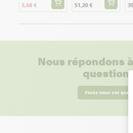
5,68 €
51,20 €
35
Nous répondons à
questions
Posez-nous vos ques