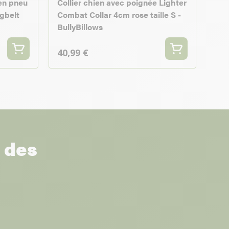
 en pneu
Collier chien avec poignée Lighter
ogbelt
Combat Collar 4cm rose taille S -
BullyBillows
40,99 €
r des