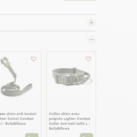
sse chien anti-torsion
Collier chien avec
hter Swivel Combat
poignée Lighter Combat
i - BullyBillows
Collar 4cm kaki taille L -
BullyBillows