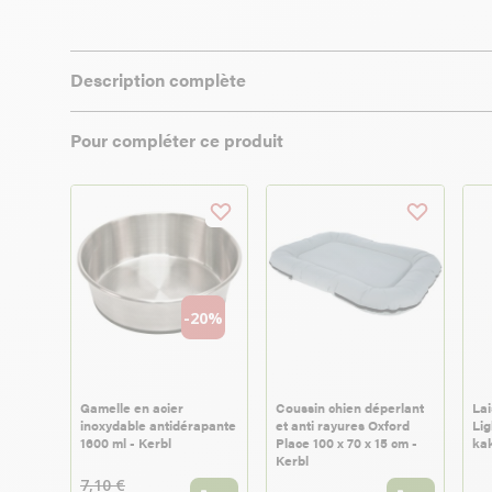
Description complète
Pour compléter ce produit
-20%
Gamelle en acier
Coussin chien déperlant
Lai
inoxydable antidérapante
et anti rayures Oxford
Lig
1600 ml - Kerbl
Place 100 x 70 x 15 cm -
kak
Kerbl
7,10 €