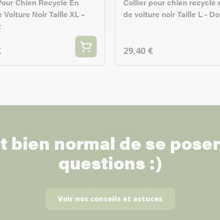
 Pour Chien Recyclé En
Collier pour chien recyclé
Voiture Noir Taille XL –
de voiture noir Taille L - D
t
€
29,40 €
st bien normal de se pose
questions :)
Voir nos conseils et astuces