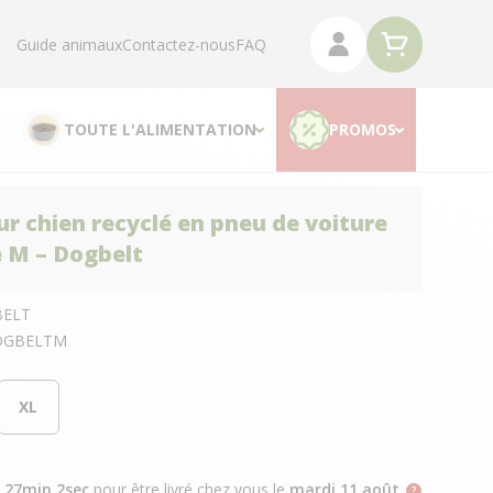
Guide animaux
Contactez-nous
FAQ
TOUTE L'ALIMENTATION
PROMOS
our chien recyclé en pneu de voiture
e M – Dogbelt
ELT
OGBELTM
XL
h 27min 1sec
pour être livré chez vous
le
mardi 11 août