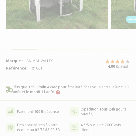
Marque :
ANIMAL VALLEY
4,00
(5 avis)
Référence :
R1061
Plus que
15h 37min 46sec
pour être livré chez vous
entre le
lundi 10
août
et le
mardi 11 août
Expédition
sous 24h
(jours
Paiement
100% sécurisé
ouvrés)
Des spécialistes à votre
4,5/5 sur + de 7000 avis
écoute au
02 72 88 03 53
clients