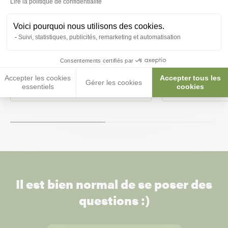
Lire la politique de confidentialité
-20%
-40%
Voici pourquoi nous utilisons des cookies.
Suivi, statistiques, publicités, remarketing et automatisation
Clapier Japonais bois pour lapin et
Clapier Sussex
Consentements certifiés par
tortue
Accepter les cookies
Accepter tous les
61,40 €
89,90 €
Gérer les cookies
essentiels
cookies
49,12 €
53,94 €
Il est bien normal de se poser des
questions :)