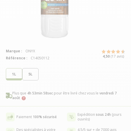
Marque :
ONYX
4,50
(17 avis)
Référence :
C14050112
1L
5L
Plus que
4h 53min 57sec
pour être livré chez vous
le
vendredi 7
août
Expédition
sous 24h
(jours
Paiement
100% sécurisé
ouvrés)
Des spécialistes à votre
4,5/5 sur + de 7000 avis