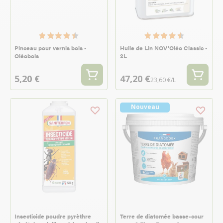
Pinceau pour vernis bois -
Huile de Lin NOV'Oléo Classic -
Oléobois
2L
5,20 €
47,20 €
23,60 €/L
Nouveau
Insecticide poudre pyrèthre
Terre de diatomée basse-cour