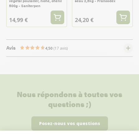
végétal poulailler, niche, chenil
seau 2,5kg - Francodex
500g - Saniterpen
14,99 €
24,20 €
Avis
4,50
(17 avis)
Nous répondons à toutes vos
questions ;)
Posez-nous vos questions