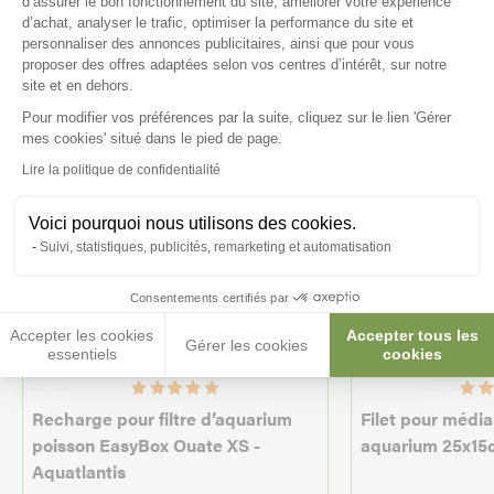
d’assurer le bon fonctionnement du site, améliorer votre expérience
d’achat, analyser le trafic, optimiser la performance du site et
personnaliser des annonces publicitaires, ainsi que pour vous
proposer des offres adaptées selon vos centres d’intérêt, sur notre
★ Top Vente
site et en dehors.
Pour modifier vos préférences par la suite, cliquez sur le lien 'Gérer
Axeptio consent
mes cookies' situé dans le pied de page.
Lire la politique de confidentialité
Voici pourquoi nous utilisons des cookies.
Suivi, statistiques, publicités, remarketing et automatisation
Consentements certifiés par
Accepter les cookies
Accepter tous les
-10%
Gérer les cookies
essentiels
cookies
Recharge pour filtre d’aquarium
Filet pour médias
poisson EasyBox Ouate XS -
aquarium 25x15cm
Aquatlantis