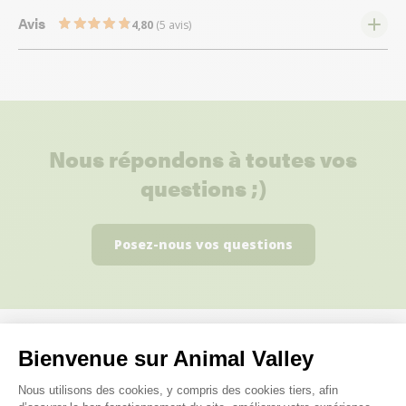
Avis
4,80
(5 avis)
Nous répondons à toutes vos
questions ;)
Posez-nous vos questions
Bienvenue sur Animal Valley
Ces produits peuvent vous
Plateforme de Gestion du Consenteme
Nous utilisons des cookies, y compris des cookies tiers, afin
intéresser