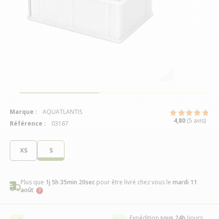
Marque :
AQUATLANTIS
4,80
(5 avis)
Référence :
03167
XS
S
Plus que
1j 5h 35min 20sec
pour être livré chez vous
le
mardi 11
août
Expédition
sous 24h
(jours