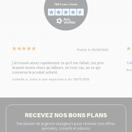
Publié le 05/08/2026
J'ai trouvé assez rapidement ce qu'il me fallait. Les prix
Trè
étaient moins chers qu'ailleurs, en tout cas, en ce qui
Aur
concerne le produit acheté.
isabelle a, suite à une expérience du 18/07/2026
RECEVEZ NOS BONS PLANS
Pas besoin de pigeons voyageurs pour recevoir nos offres
spéciales, conseils et astuces.