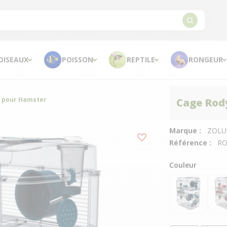
OISEAUX
POISSON
REPTILE
RONGEUR
o pour Hamster
Cage Rody
Marque :
ZOLU
Référence :
RO
Couleur
Bleu