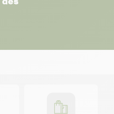
r des