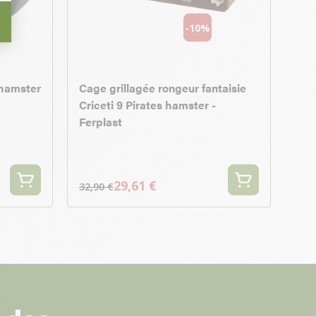
-10%
hamster
Cage grillagée rongeur fantaisie
Criceti 9 Pirates hamster -
Ferplast
29,61 €
32,90 €