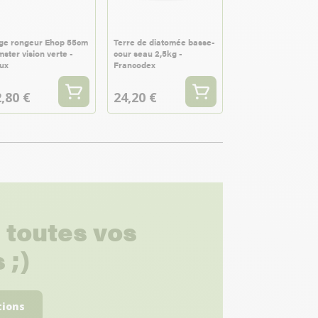
ge rongeur Ehop 55cm
Terre de diatomée basse-
ster vision verte -
cour seau 2,5kg -
ux
Francodex
,80 €
24,20 €
 toutes vos
 ;)
tions