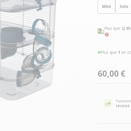
Mini
Solo
Plus que
2j 8
Plus que
1
en st
60,00 €
Paiemen
sécurisé