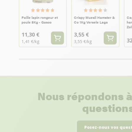
Paille lapin rongeur et
Crispy Muesli Hamster &
Ca
poule 8Kg - Gasco
Co 1Kg Versele Laga
ham
Zol
11,30 €
3,55 €
32
1,41 €/kg
3,55 €/kg
Nous répondons à
questions
Posez-nous vos ques