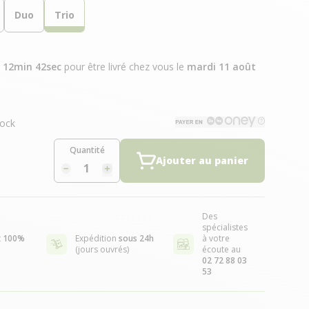
Duo
Trio
h 12min 41sec
pour être livré chez vous
le
mardi 11 août
ock
Quantité
Ajouter au panier
Des
spécialistes
t
100%
Expédition
sous 24h
à votre
(jours ouvrés)
écoute au
02 72 88 03
53