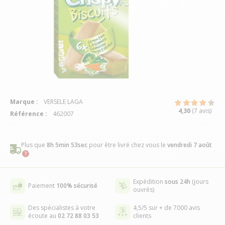
Marque :
VERSELE LAGA
4,30
(7 avis)
Référence :
462007
Plus que
8h 5min 52sec
pour être livré chez vous
le
vendredi 7 août
Expédition
sous 24h
(jours
Paiement
100% sécurisé
ouvrés)
Des spécialistes à votre
4,5/5 sur + de 7000 avis
écoute au
02 72 88 03 53
clients