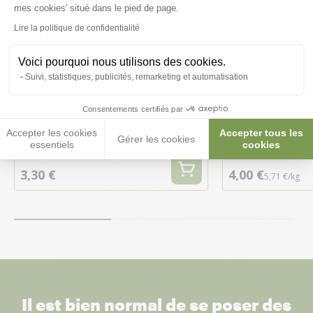
Axeptio consent
mes cookies' situé dans le pied de page.
Lire la politique de confidentialité
Voici pourquoi nous utilisons des cookies.
Suivi, statistiques, publicités, remarketing et automatisation
Crispy Sticks Triple Variety Pack
Chinchilla Natu
Consentements certifiés par
Herbivores Versele Laga
Laga
Accepter les cookies
Accepter tous les
Gérer les cookies
essentiels
cookies
3,30 €
4,00 €
5,71 €/kg
Il est bien normal de se poser des