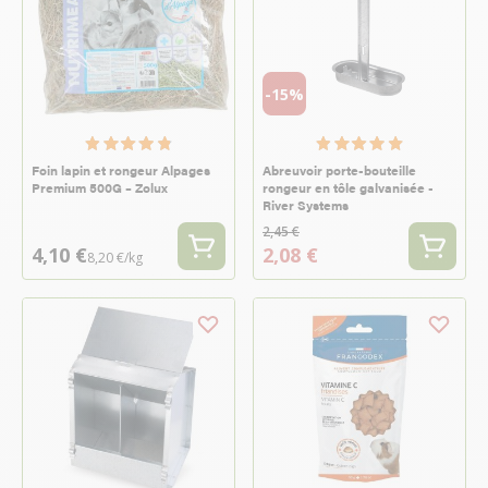
-15%
Foin lapin et rongeur Alpages
Abreuvoir porte-bouteille
Premium 500G – Zolux
rongeur en tôle galvanisée -
River Systems
2,45 €
4,10 €
2,08 €
8,20 €/kg