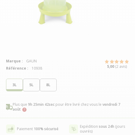
Marque :
GAUN
5,00
(2 avis)
Référence :
10938
3L
5L
8L
Plus que
9h 25min 41sec
pour être livré chez vous
le
vendredi 7
août
Expédition
sous 24h
(jours
Paiement
100% sécurisé
ouvrés)