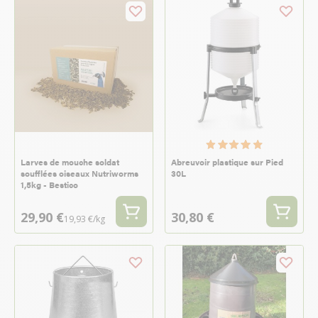
Larves de mouche soldat
Abreuvoir plastique sur Pied
soufflées oiseaux Nutriworms
30L
1,5kg - Bestico
29,90 €
30,80 €
19,93 €/kg