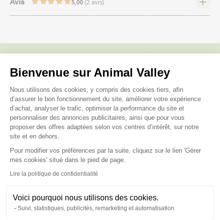
Avis
5,00
(2 avis)
Bienvenue sur Animal Valley
Nous répondons à toutes vos
Plateforme de Gestion du Consenteme
questions ;)
Nous utilisons des cookies, y compris des cookies tiers, afin
d’assurer le bon fonctionnement du site, améliorer votre expérience
d’achat, analyser le trafic, optimiser la performance du site et
personnaliser des annonces publicitaires, ainsi que pour vous
Posez-nous vos questions
proposer des offres adaptées selon vos centres d’intérêt, sur notre
site et en dehors.
Pour modifier vos préférences par la suite, cliquez sur le lien 'Gérer
Axeptio consent
mes cookies' situé dans le pied de page.
Lire la politique de confidentialité
Ces produits peuvent vous
Voici pourquoi nous utilisons des cookies.
intéresser
Suivi, statistiques, publicités, remarketing et automatisation