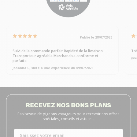
Publié le 28/07/2026
Suivi de la commande parfait Rapidité de la livraison
Trè
Transporteur agréable Marchandise conforme et
yve
parfaite
Johanna C, suite à une expérience du 09/07/2026
RECEVEZ NOS BONS PLANS
Pas besoin de pigeons voyageurs pour recevoir nos offres
spéciales, conseils et astuces.