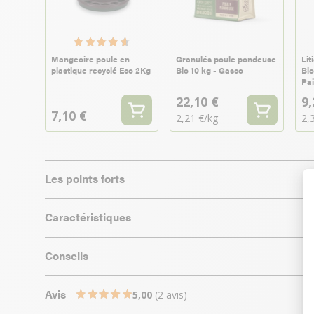
Mangeoire poule en
Granulés poule pondeuse
Lit
plastique recyclé Eco 2Kg
Bio 10 kg - Gasco
Bio
Pai
22,10 €
9,
7,10 €
2,21 €/kg
2,
Les points forts
Caractéristiques
Conseils
Avis
5,00
(2 avis)