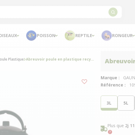
OISEAUX
POISSON
REPTILE
RONGEUR
oule Plastique
Abreuvoir poule en plastique recyclé Eco 3L
Abreuvoir
Marque :
GAU
Référence :
10
3L
5L
Plus que
2j 1