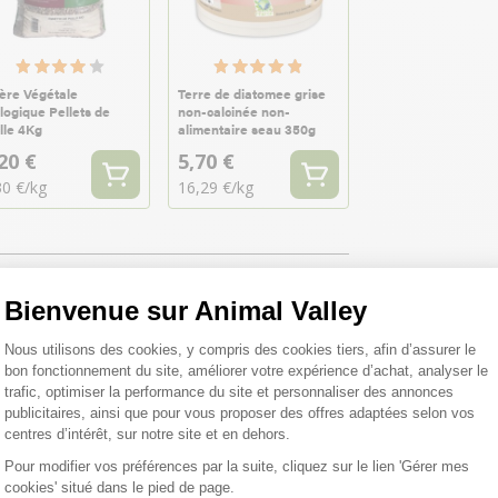
ière Végétale
Terre de diatomee grise
logique Pellets de
non-calcinée non-
lle 4Kg
alimentaire seau 350g
20 €
5,70 €
30 €/kg
16,29 €/kg
Bienvenue sur Animal Valley
Plateforme de Gestion du Consentemen
Nous utilisons des cookies, y compris des cookies tiers, afin d’assurer le
bon fonctionnement du site, améliorer votre expérience d’achat, analyser le
trafic, optimiser la performance du site et personnaliser des annonces
publicitaires, ainsi que pour vous proposer des offres adaptées selon vos
centres d’intérêt, sur notre site et en dehors.
Pour modifier vos préférences par la suite, cliquez sur le lien 'Gérer mes
cookies' situé dans le pied de page.
Axeptio consent