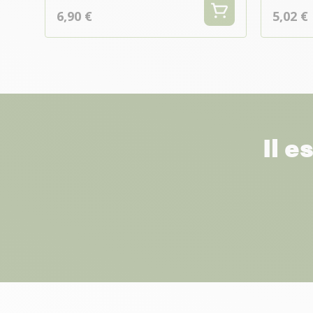
6,90 €
5,02 €
Il e