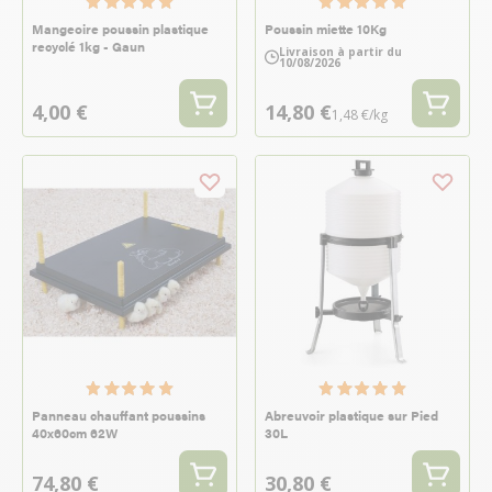
Mangeoire poussin plastique
Poussin miette 10Kg
recyclé 1kg - Gaun
Livraison à partir du
10/08/2026
4,00 €
14,80 €
1,48 €/kg
Panneau chauffant poussins
Abreuvoir plastique sur Pied
40x60cm 62W
30L
74,80 €
30,80 €