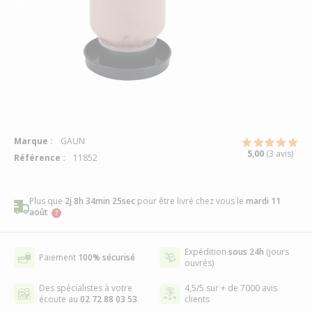
Marque :
GAUN
5,00
(3 avis)
Référence :
11852
Plus que
2j 8h 34min 24sec
pour être livré chez vous
le
mardi 11
août
Expédition
sous 24h
(jours
Paiement
100% sécurisé
ouvrés)
Des spécialistes à votre
4,5/5 sur + de 7000 avis
écoute au
02 72 88 03 53
clients