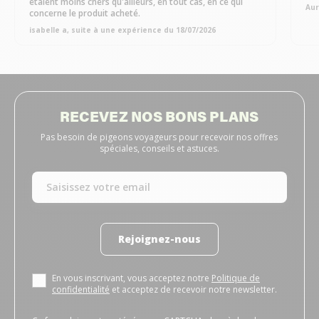
étaient moins chers qu'ailleurs, en tout cas, en ce qui
Aur
concerne le produit acheté.
isabelle a, suite à une expérience du 18/07/2026
RECEVEZ NOS BONS PLANS
Pas besoin de pigeons voyageurs pour recevoir nos offres
spéciales, conseils et astuces.
Rejoignez-nous
En vous inscrivant, vous acceptez notre
Politique de
confidentialité
et acceptez de recevoir notre newsletter.