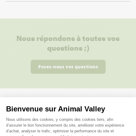
Nous répondons à toutes vos
questions ;)
Posez-nous vos questions
Bienvenue sur Animal Valley
Ces produits peuvent vous
Plateforme de Gestion du Consenteme
intéresser
Nous utilisons des cookies, y compris des cookies tiers, afin
d’assurer le bon fonctionnement du site, améliorer votre expérience
d’achat, analyser le trafic, optimiser la performance du site et