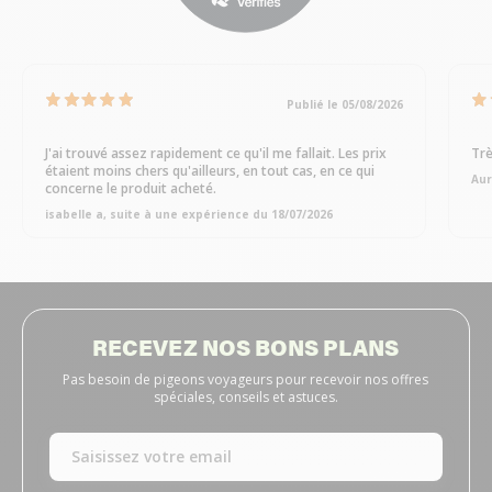
Publié le 05/08/2026
J'ai trouvé assez rapidement ce qu'il me fallait. Les prix
Trè
étaient moins chers qu'ailleurs, en tout cas, en ce qui
Aur
concerne le produit acheté.
isabelle a, suite à une expérience du 18/07/2026
RECEVEZ NOS BONS PLANS
Pas besoin de pigeons voyageurs pour recevoir nos offres
spéciales, conseils et astuces.