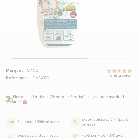
Marque :
CIANO
5,00
(4 avis)
Référence :
CIA040001
Plus que
1j 8h 10min 24sec
pour être livré chez vous
le
mardi 11
août
Expédition
sous 24h
(jours
Paiement
100% sécurisé
ouvrés)
Des spécialistes à votre
4,5/5 sur + de 7000 avis