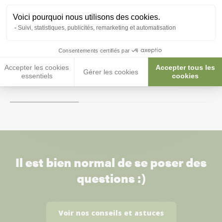
Voici pourquoi nous utilisons des cookies.
Suivi, statistiques, publicités, remarketing et automatisation
Complément alimentaire pour
Reptimineral C -
reptiles Reptimineral H 85g - Sera
Consentements certifiés par
8,99 €
Accepter les cookies
Accepter tous les
8,99 €
8,09 €
Gérer les cookies
essentiels
cookies
Il est bien normal de se poser des
questions :)
Voir nos conseils et astuces