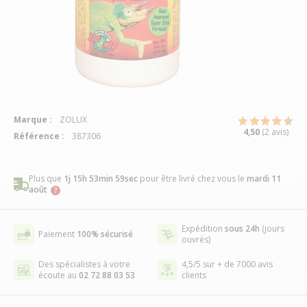
Marque :
ZOLUX
4,50
(2 avis)
Référence :
387306
Plus que
1j 15h 53min 58sec
pour être livré chez vous
le
mardi 11
août
Expédition
sous 24h
(jours
Paiement
100% sécurisé
ouvrés)
Des spécialistes à votre
4,5/5 sur + de 7000 avis
écoute au
02 72 88 03 53
clients