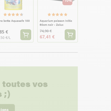
-10%
ra betta Aquasafe 100
Aquarium poisson Initio
60cm noir - Zolux
74,90 €
85 €
67,41 €
,50 €/L
 toutes vos
 ;)
tions