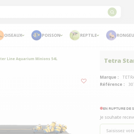
OISEAUX
POISSON
REPTILE
RONGEU
rter Line Aquarium Minions 54L
Tetra Sta
Marque :
TETR
Référence :
30
EN RUPTURE DE 
Je souhaite recev