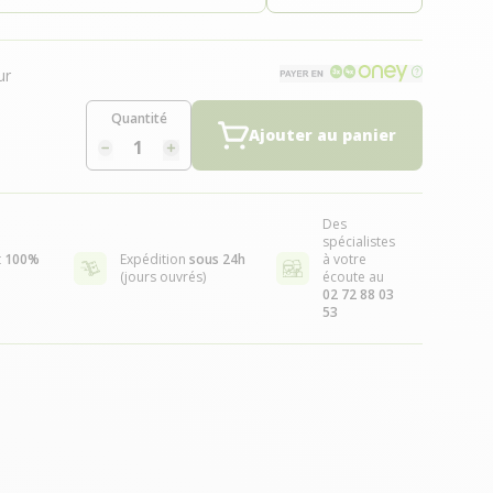
ur
Quantité
Ajouter au panier
Des
spécialistes
t
100%
Expédition
sous 24h
à votre
(jours ouvrés)
écoute au
02 72 88 03
53