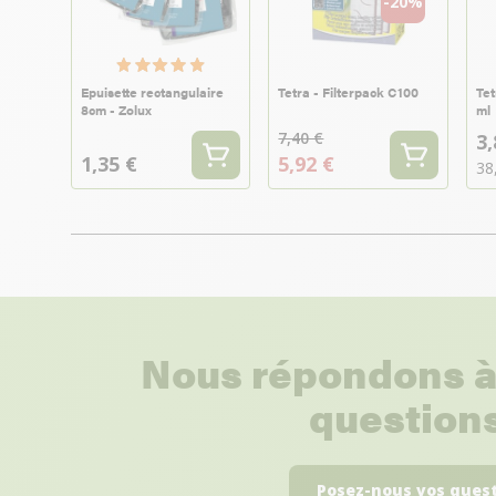
-20%
Epuisette rectangulaire
Tetra - Filterpack C100
Tet
8cm - Zolux
ml
7,40 €
3,
1,35 €
5,92 €
38
Nous répondons à
questions
Posez-nous vos ques