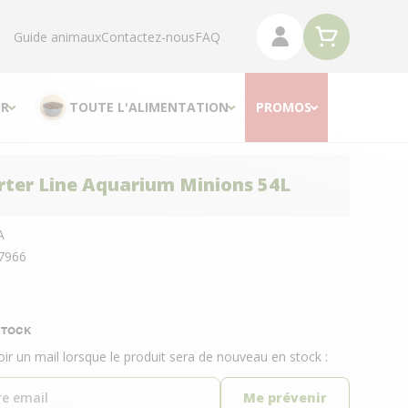
Guide animaux
Contactez-nous
FAQ
R
TOUTE L'ALIMENTATION
PROMOS
rter Line Aquarium Minions 54L
A
7966
STOCK
oir un mail lorsque le produit sera de nouveau en stock :
Me prévenir