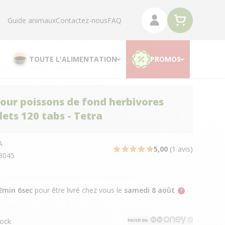
Guide animaux
Contactez-nous
FAQ
TOUTE L'ALIMENTATION
PROMOS
our poissons de fond herbivores
lets 120 tabs - Tetra
A
5,00
(1 avis)
3045
2min 5sec
pour être livré chez vous
le
samedi 8 août
ock