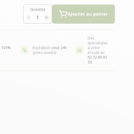
Quantité
Ajouter au panier
Des
spécialistes
t
100%
Expédition
sous 24h
à votre
(jours ouvrés)
écoute au
02 72 88 03
53