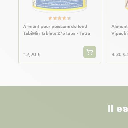
Aliment pour poissons de fond
Aliment
TabiMin Tablets 275 tabs - Tetra
Vipachi
12,20 €
4,30 €
4
Il e