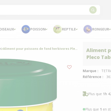
OISEAUX
POISSON
REPTILE
RONGEUR
n
Aliment pour poissons de fond herbivores Pleco Tablets 120 tabs - Tetra
Aliment p
Pleco Tab
Marque :
TETR
Référence :
36
Plus que
1h 4
Plus que
1
en st