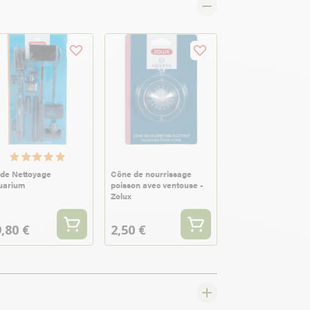
 de Nettoyage
Cône de nourrissage
uarium
poisson avec ventouse -
Zolux
,80 €
2,50 €