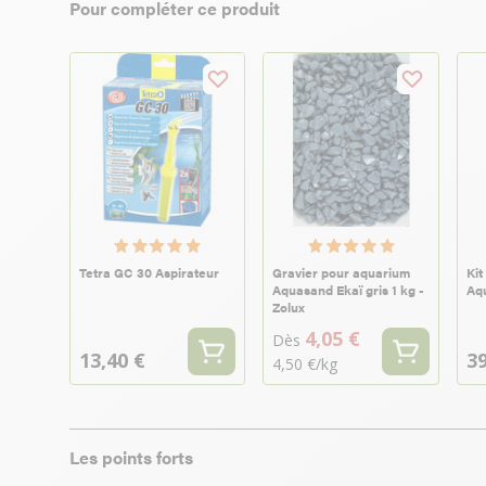
Pour compléter ce produit
Tetra GC 30 Aspirateur
Gravier pour aquarium
Kit
Aquasand Ekaï gris 1 kg -
Aq
Zolux
4,05 €
Dès
13,40 €
39
4,50 €/kg
Les points forts