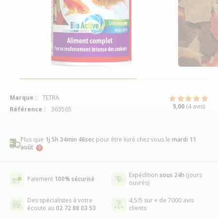
Marque :
TETRA
5,00
(4 avis)
Référence :
363565
Plus que
1j 5h 34min 46sec
pour être livré chez vous
le
mardi 11
août
Expédition
sous 24h
(jours
Paiement
100% sécurisé
ouvrés)
Des spécialistes à votre
4,5/5 sur + de 7000 avis
écoute au
02 72 88 03 53
clients