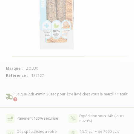
Marque :
ZOLUX
Référence :
137127
Plus que
22h 49min 35sec
pour être livré chez vous
le
mardi 11 août
Expédition
sous 24h
(jours
Paiement
100% sécurisé
ouvrés)
Des spécialistes à votre
4,5/5 sur + de 7000 avis