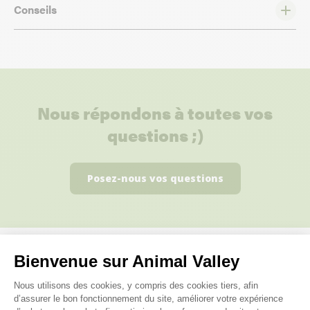
Conseils
Nous répondons à toutes vos
questions ;)
Posez-nous vos questions
Bienvenue sur Animal Valley
Ces produits peuvent vous
Plateforme de Gestion du Consenteme
Nous utilisons des cookies, y compris des cookies tiers, afin
intéresser
d’assurer le bon fonctionnement du site, améliorer votre expérience