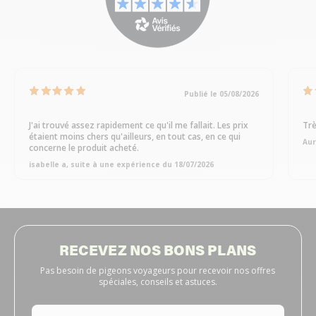
Publié le 05/08/2026
J'ai trouvé assez rapidement ce qu'il me fallait. Les prix
Trè
étaient moins chers qu'ailleurs, en tout cas, en ce qui
Aur
concerne le produit acheté.
isabelle a, suite à une expérience du 18/07/2026
RECEVEZ NOS BONS PLANS
Pas besoin de pigeons voyageurs pour recevoir nos offres
spéciales, conseils et astuces.