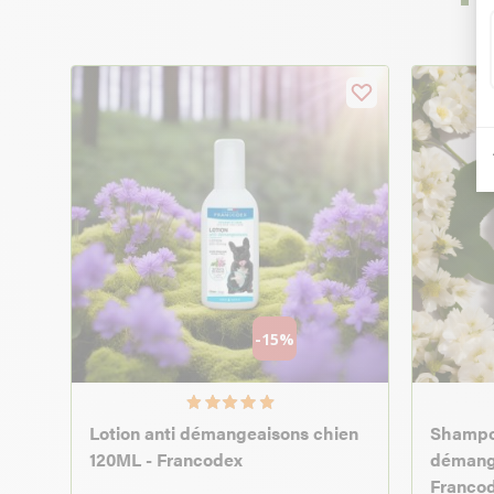
-15%
Lotion anti démangeaisons chien
Shampoi
120ML - Francodex
démang
Franco