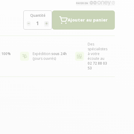
Quantité
Ajouter au panier
Des
spécialistes
t
100%
Expédition
sous 24h
à votre
(jours ouvrés)
écoute au
02 72 88 03
53