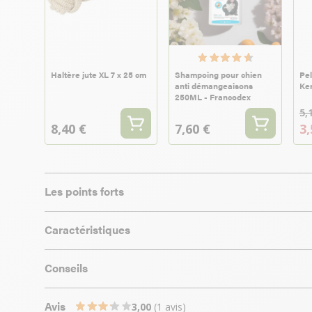
Haltère jute XL 7 x 25 cm
Shampoing pour chien
Pel
anti démangeaisons
Ker
250ML - Francodex
5,
8,40 €
7,60 €
3,
Les points forts
Caractéristiques
Conseils
Avis
3,00
(1 avis)