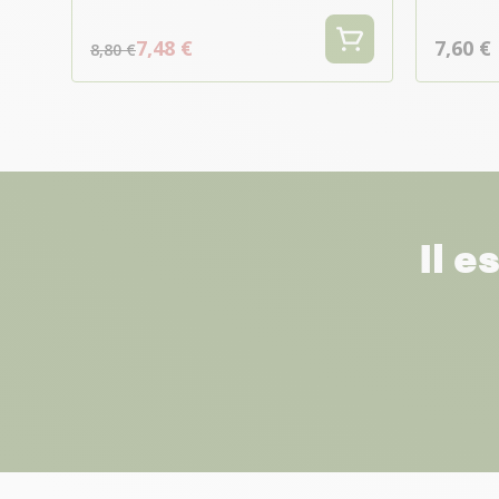
7,48 €
7,60 €
8,80 €
Il e