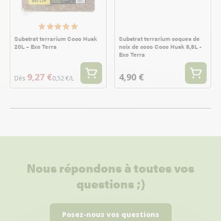
Substrat terrarium Coco Husk
Substrat terrarium coques de
20L – Exo Terra
noix de coco Coco Husk 8,8L -
Exo Terra
9,27 €
4,90 €
Dès
0,52 €/L
Nous répondons à toutes vos
questions ;)
Posez-nous vos questions