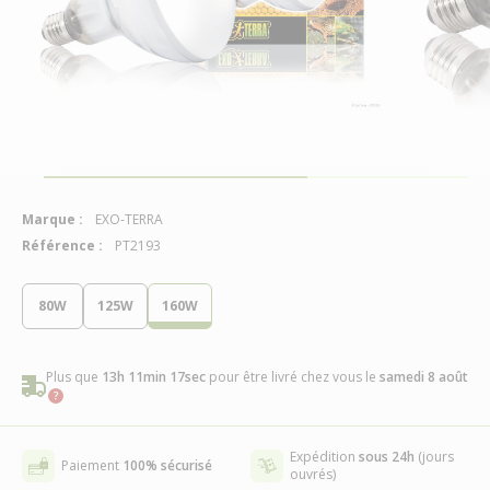
Marque :
EXO-TERRA
Référence :
PT2193
80W
125W
160W
Plus que
13h 11min 17sec
pour être livré chez vous
le
samedi 8 août
Expédition
sous 24h
(jours
Paiement
100% sécurisé
ouvrés)