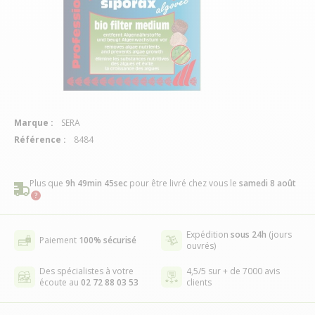
Marque :
SERA
Référence :
8484
Plus que
9h 49min 45sec
pour être livré chez vous
le
samedi 8 août
Expédition
sous 24h
(jours
Paiement
100% sécurisé
ouvrés)
Des spécialistes à votre
4,5/5 sur + de 7000 avis
écoute au
02 72 88 03 53
clients