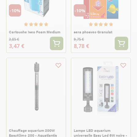
-10%
-10%
Cartouche Iseo Foam Medium
sera phosvec Granulat
3,85 €
9,75 €
3,47 €
8,78 €
Chauffage aquarium 200W
Lampe LED aquarium
EasyKlim+ 200 - Aquatlantis
universelle Easy Led 6W noire -