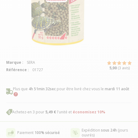
Marque :
SERA
5,00
(3 avis)
Référence :
01727
Plus que
4h 51min 32sec
pour être livré chez vous
le
mardi 11 août
Achetez-en 3 pour
5,49 €
l'unité et
économisez
10
%
Expédition
sous 24h
(jours
Paiement
100% sécurisé
ouvrés)