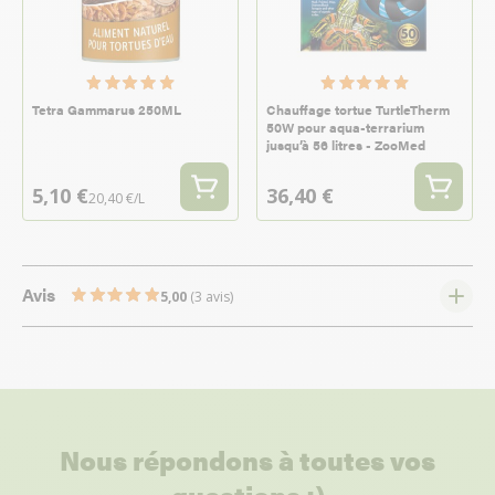
Tetra Gammarus 250ML
Chauffage tortue TurtleTherm
50W pour aqua-terrarium
jusqu’à 56 litres - ZooMed
5,10 €
36,40 €
20,40 €/L
Avis
5,00
(3 avis)
Nous répondons à toutes vos