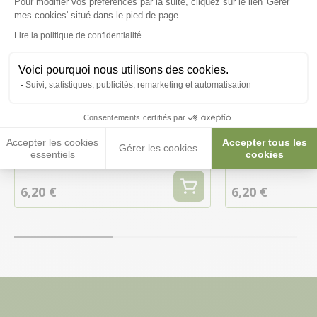
Pour modifier vos préférences par la suite, cliquez sur le lien 'Gérer
Axeptio consent
mes cookies' situé dans le pied de page.
Lire la politique de confidentialité
Voici pourquoi nous utilisons des cookies.
Suivi, statistiques, publicités, remarketing et automatisation
Consentements certifiés par
Aliment complet pour poissons
Aliment pour to
combattants Betta LarvaSticks
ReptoMin Sticks
Accepter les cookies
Accepter tous les
Gérer les cookies
85ML - Tetra
essentiels
cookies
6,20 €
6,20 €