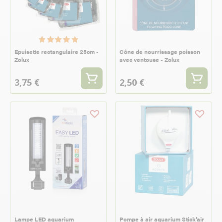
Epuisette rectangulaire 25cm -
Cône de nourrissage poisson
Zolux
avec ventouse - Zolux
3,75 €
2,50 €
Lampe LED aquarium
Pompe à air aquarium Stick’air