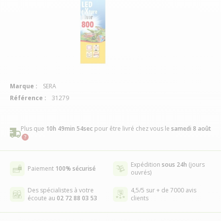
Marque :
SERA
Référence :
31279
Plus que
10h 49min 54sec
pour être livré chez vous
le
samedi 8 août
Expédition
sous 24h
(jours
Paiement
100% sécurisé
ouvrés)
Des spécialistes à votre
4,5/5 sur + de 7000 avis
écoute au
02 72 88 03 53
clients