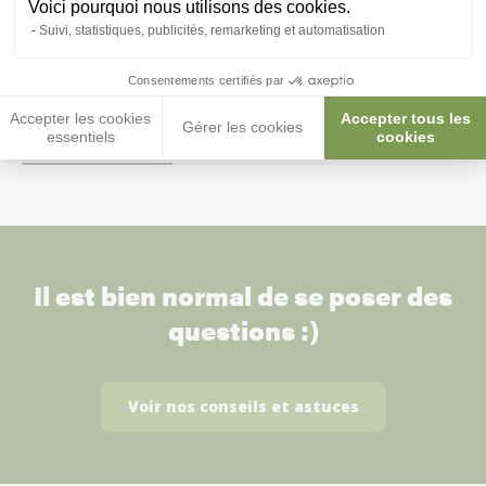
Voici pourquoi nous utilisons des cookies.
Sera Led Fixture Black 800
Sera Led Marine
Suivi, statistiques, publicités, remarketing et automatisation
14W
59,00 €
59,90 €
Consentements certifiés par
53,10 €
53,91 €
Accepter les cookies
Accepter tous les
Gérer les cookies
essentiels
cookies
Il est bien normal de se poser des
questions :)
Voir nos conseils et astuces