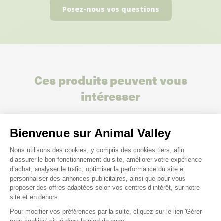
Posez-nous vos questions
Ces produits peuvent vous
intéresser
Bienvenue sur Animal Valley
Plateforme de Gestion du Consenteme
Nous utilisons des cookies, y compris des cookies tiers, afin
d’assurer le bon fonctionnement du site, améliorer votre expérience
d’achat, analyser le trafic, optimiser la performance du site et
personnaliser des annonces publicitaires, ainsi que pour vous
proposer des offres adaptées selon vos centres d’intérêt, sur notre
site et en dehors.
Pour modifier vos préférences par la suite, cliquez sur le lien 'Gérer
Axeptio consent
mes cookies' situé dans le pied de page.