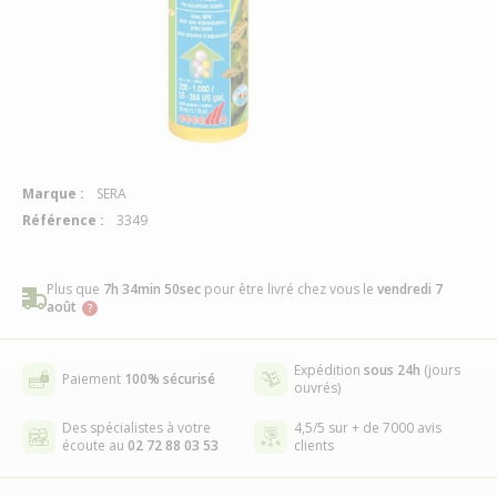
Marque :
SERA
Référence :
3349
Plus que
7h 34min 50sec
pour être livré chez vous
le
vendredi 7
août
Expédition
sous 24h
(jours
Paiement
100% sécurisé
ouvrés)
Des spécialistes à votre
4,5/5 sur + de 7000 avis
écoute au
02 72 88 03 53
clients