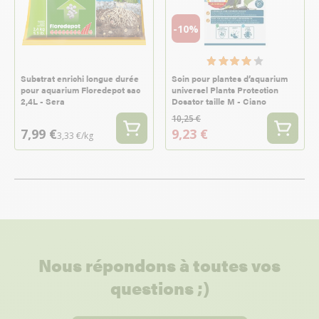
-10%
Substrat enrichi longue durée
Soin pour plantes d’aquarium
pour aquarium Floredepot sac
universel Plants Protection
2,4L - Sera
Dosator taille M - Ciano
10,25 €
7,99 €
9,23 €
3,33 €/kg
Nous répondons à toutes vos
questions ;)