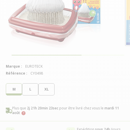
Marque :
EUROTECK
Référence :
CY0498
M
L
XL
Plus que
2j 21h 20min 23sec
pour être livré chez vous
le
mardi 11
août
Expédition
sous 24h
(jours