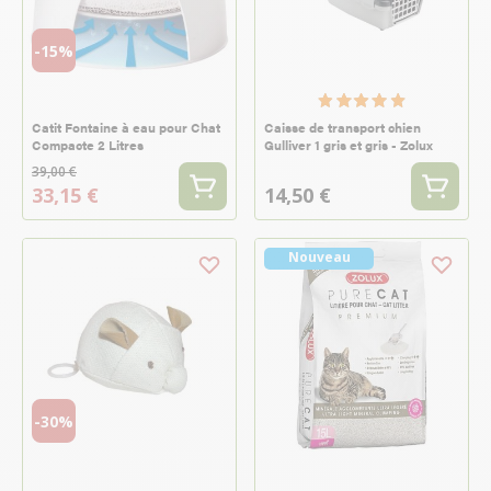
-15%
Catit Fontaine à eau pour Chat
Caisse de transport chien
Compacte 2 Litres
Gulliver 1 gris et gris - Zolux
39,00 €
33,15 €
14,50 €
Nouveau
-30%