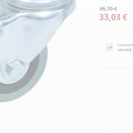
36,70 €
33,03 €
Paiemen
sécurisé