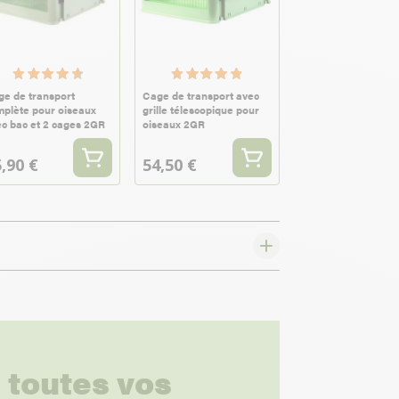
e de transport
Cage de transport avec
plète pour oiseaux
grille télescopique pour
c bac et 2 cages 2GR
oiseaux 2GR
,90 €
54,50 €
 toutes vos