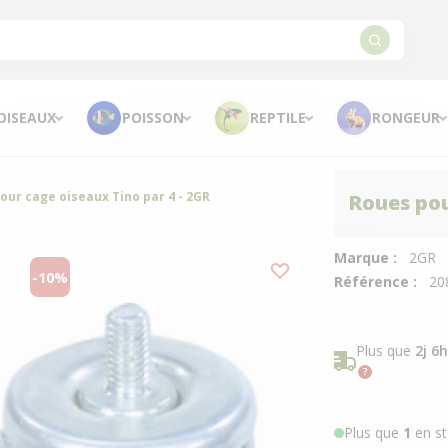
OISEAUX
POISSON
REPTILE
RONGEUR
our cage oiseaux Tino par 4 - 2GR
Roues pou
Marque :
2GR
-10%
Référence :
20
Plus que
2j 6
Plus que
1
en st