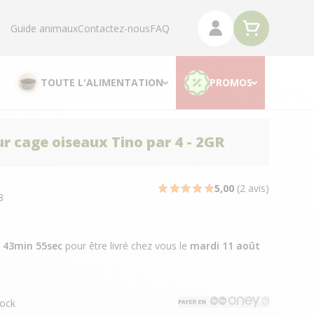
Guide animaux
Contactez-nous
FAQ
TOUTE L'ALIMENTATION
PROMOS
r cage oiseaux Tino par 4 - 2GR
5,00
(2 avis)
8
h 43min 55sec
pour être livré chez vous
le
mardi 11 août
ock