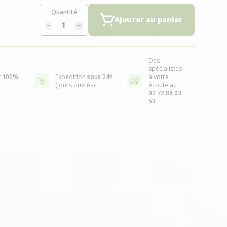
Quantité
Ajouter au panier
Des
spécialistes
t
100%
Expédition
sous 24h
à votre
(jours ouvrés)
écoute au
02 72 88 03
53