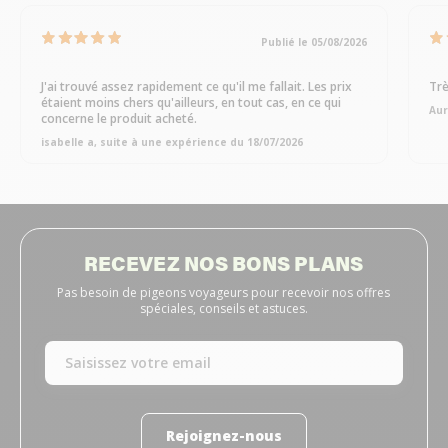
Publié le 05/08/2026
J'ai trouvé assez rapidement ce qu'il me fallait. Les prix
Trè
étaient moins chers qu'ailleurs, en tout cas, en ce qui
Aur
concerne le produit acheté.
isabelle a, suite à une expérience du 18/07/2026
RECEVEZ NOS BONS PLANS
Pas besoin de pigeons voyageurs pour recevoir nos offres
spéciales, conseils et astuces.
Rejoignez-nous