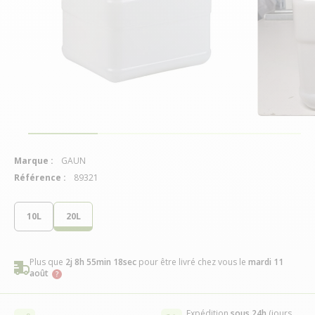
Marque :
GAUN
Référence :
89321
10L
20L
Plus que
2j 8h 55min 18sec
pour être livré chez vous
le
mardi 11
août
Expédition
sous 24h
(jours