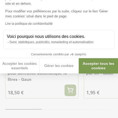
site et en dehors.
Pour modifier vos préférences par la suite, cliquez sur le lien 'Gérer
Axeptio consent
mes cookies' situé dans le pied de page.
Lire la politique de confidentialité
Voici pourquoi nous utilisons des cookies.
Suivi, statistiques, publicités, remarketing et automatisation
Consentements certifiés par
Accepter les cookies
Accepter tous les
Réservoir régulateur de pression
Tuyau souple d
Gérer les cookies
essentiels
cookies
pour abreuvoir automatique 10
par 1m - Gaun
litres - Gaun
18,50 €
1,95 €