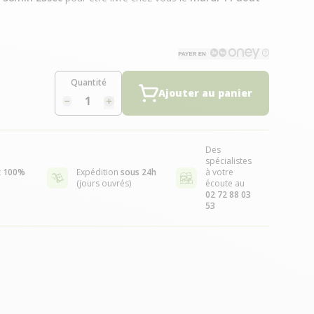
Quantité
Ajouter au panier
Des
spécialistes
t
100%
Expédition
sous 24h
à votre
(jours ouvrés)
écoute au
02 72 88 03
53