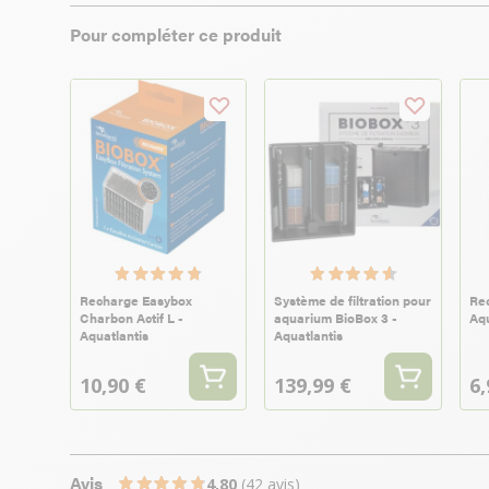
Pour compléter ce produit
Recharge Easybox
Système de filtration pour
Re
Charbon Actif L -
aquarium BioBox 3 -
Aqu
Aquatlantis
Aquatlantis
10,90 €
139,99 €
6,
Avis
4,80
(42 avis)