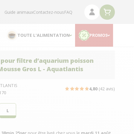
Guide animaux
Contactez-nous
FAQ
TOUTE L'ALIMENTATION
PROMOS
pour filtre d’aquarium poisson
ousse Gros L - Aquatlantis
TLANTIS
4,80
(42 avis)
170
L
h 38min 24sec
pour être livré chez vous
le
mardi 11 août