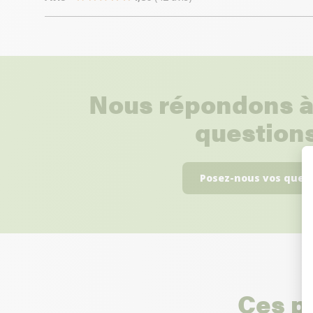
Nous répondons à
questions
Posez-nous vos ques
Ces p