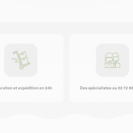
ration et expédition en 24h
Des spécialistes au 02 72 8