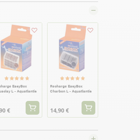
charge EasyBox
Recharge EasyBox
aclay L - Aquatlantis
Charbon L - Aquatlantis
90 €
14,90 €