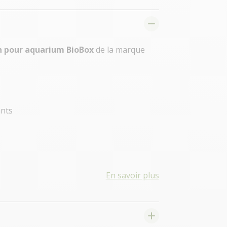
on pour aquarium BioBox
de la marque
ants
En savoir plus