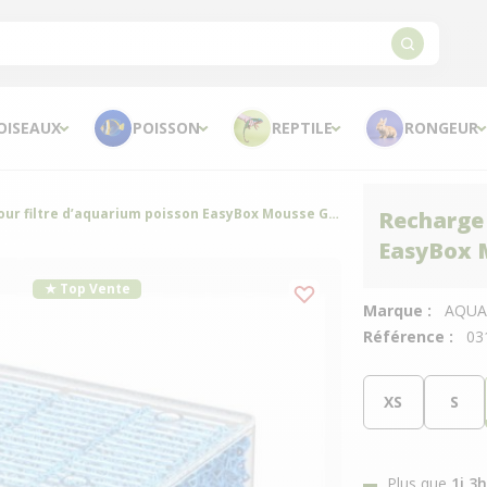
OISEAUX
POISSON
REPTILE
RONGEUR
Recharge pour filtre d’aquarium poisson EasyBox Mousse Gros L - Aquatlantis
Recharge 
EasyBox M
★ Top Vente
Marque :
AQUA
Référence :
03
XS
S
Plus que
1j 3