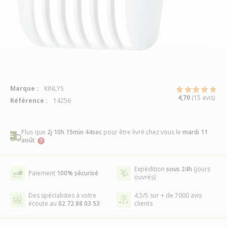
Marque :
KINLYS
4,70
(15 avis)
Référence :
14256
Plus que
2j 10h 15min 44sec
pour être livré chez vous
le
mardi 11
août
Expédition
sous 24h
(jours
Paiement
100% sécurisé
ouvrés)
Des spécialistes à votre
4,5/5 sur + de 7000 avis
écoute au
02 72 88 03 53
clients