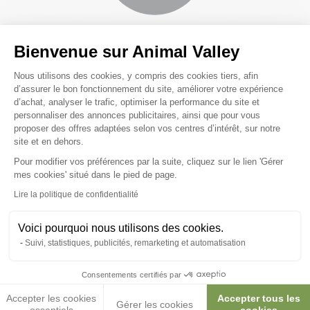
Bienvenue sur Animal Valley
Publié le 05/08/2026
Plateforme de Gestion du Consenteme
Nous utilisons des cookies, y compris des cookies tiers, afin
d’assurer le bon fonctionnement du site, améliorer votre expérience
J'ai trouvé assez rapidement ce qu'il me fallait. Les prix
Trè
étaient moins chers qu'ailleurs, en tout cas, en ce qui
d’achat, analyser le trafic, optimiser la performance du site et
Aur
concerne le produit acheté.
personnaliser des annonces publicitaires, ainsi que pour vous
proposer des offres adaptées selon vos centres d’intérêt, sur notre
isabelle a, suite à une expérience du 18/07/2026
site et en dehors.
Pour modifier vos préférences par la suite, cliquez sur le lien 'Gérer
Axeptio consent
mes cookies' situé dans le pied de page.
Lire la politique de confidentialité
RECEVEZ NOS BONS PLANS
Voici pourquoi nous utilisons des cookies.
Pas besoin de pigeons voyageurs pour recevoir nos offres
Suivi, statistiques, publicités, remarketing et automatisation
spéciales, conseils et astuces.
Consentements certifiés par
Accepter les cookies
Accepter tous les
Gérer les cookies