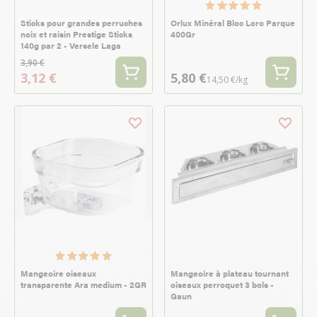
Sticks pour grandes perruches
Orlux Minéral Bloc Loro Parque
noix et raisin Prestige Sticks
400Gr
140g par 2 - Versele Laga
3,90 €
3,12 €
5,80 €
14,50 €/kg
Mangeoire oiseaux
Mangeoire à plateau tournant
transparente Ara medium - 2GR
oiseaux perroquet 3 bols -
Gaun