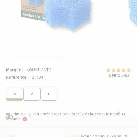
Marque :
AQUATLANTIS
5,00
(2 avis)
Référence :
21404
S
M
L
Plus que
2j 15h 17min 53sec
pour être livré chez vous
le
mardi 11
août
Expédition
sous 24h
(jours