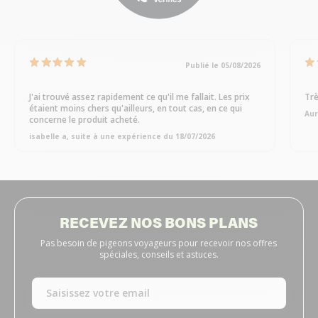
Publié le 05/08/2026
J'ai trouvé assez rapidement ce qu'il me fallait. Les prix
Trè
étaient moins chers qu'ailleurs, en tout cas, en ce qui
Aur
concerne le produit acheté.
isabelle a, suite à une expérience du 18/07/2026
RECEVEZ NOS BONS PLANS
Pas besoin de pigeons voyageurs pour recevoir nos offres
spéciales, conseils et astuces.