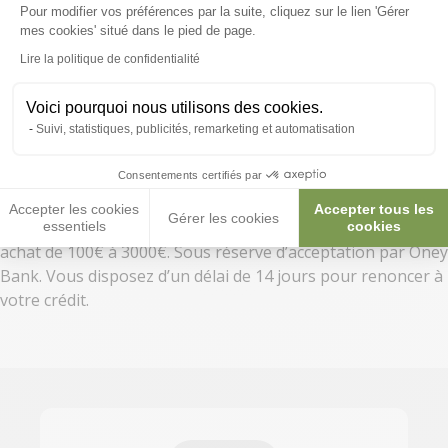
Le paiement en 4 fois à partir de 100€ d’achat et
Pour modifier vos préférences par la suite, cliquez sur le lien 'Gérer
Axeptio consent
mes cookies' situé dans le pied de page.
jusqu’à 3000€ :
Pour un achat de 400€ (articles + frais de livraison inclus) :
Lire la politique de confidentialité
apport de 109,90€, puis 3 mensualités de 101€
Frais de dossier : 4€
Voici pourquoi nous utilisons des cookies.
Coût du finanement : 8,90€
Suivi, statistiques, publicités, remarketing et automatisation
Consentements certifiés par
*Offre de financement sans assurance avec apport
Accepter les cookies
Accepter tous les
Gérer les cookies
obligatoire, réservée aux particuliers et valable pour tout
essentiels
cookies
achat de 100€ à 3000€. Sous réserve d’acceptation par Oney
Bank. Vous disposez d’un délai de 14 jours pour renoncer à
votre crédit.