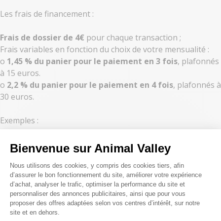
Les frais de financement :
Frais de dossier de 4€
pour chaque transaction ;
Frais variables en fonction du choix de votre mensualité :
o
1,45 % du panier pour le paiement en 3 fois
, plafonnés
à 15 euros.
o
2,2 % du panier pour le paiement en 4 fois
, plafonnés à
30 euros.
Exemples :
Le paiement en 3 fois à partir de 100€ d’achat et
Bienvenue sur Animal Valley
jusqu’à 3000€ :
Plateforme de Gestion du Consenteme
Nous utilisons des cookies, y compris des cookies tiers, afin
Pour un achat de 150€ (articles + frais de livraison inclus) :
d’assurer le bon fonctionnement du site, améliorer votre expérience
apport de 53,56€, puis 2 mensualités de 51,33€
d’achat, analyser le trafic, optimiser la performance du site et
Frais de dossier : 4€
personnaliser des annonces publicitaires, ainsi que pour vous
Coût du financement : 2,23€
proposer des offres adaptées selon vos centres d’intérêt, sur notre
site et en dehors.