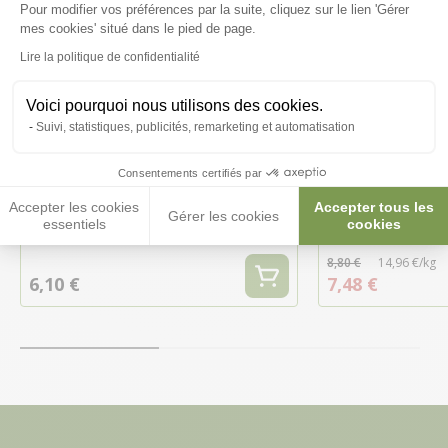
Pour modifier vos préférences par la suite, cliquez sur le lien 'Gérer
Axeptio consent
mes cookies' situé dans le pied de page.
Lire la politique de confidentialité
Voici pourquoi nous utilisons des cookies.
-15%
Suivi, statistiques, publicités, remarketing et automatisation
Consentements certifiés par
Rouleau de papier pour batterie
Charbon végétal
oiseaux système papier 18 cm -
Recharge Doypa
Accepter les cookies
Accepter tous les
Gérer les cookies
essentiels
cookies
2GR
8,80 €
14,96 €/kg
6,10 €
7,48 €