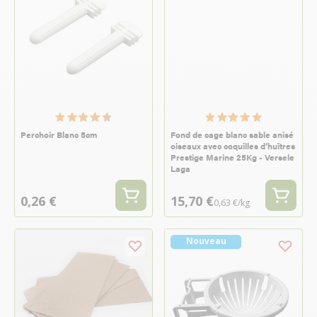
Perchoir Blanc 5cm
Fond de cage blanc sable anisé
oiseaux avec coquilles d’huîtres
Prestige Marine 25Kg - Versele
Laga
0,26 €
15,70 €
0,63 €/kg
Nouveau