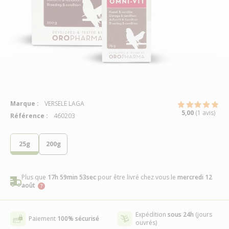
Marque :
VERSELE LAGA
5,00
(1 avis)
Référence :
460203
25g
200g
Plus que
17h 59min 52sec
pour être livré chez vous
le
mercredi 12
août
Expédition
sous 24h
(jours
Paiement
100% sécurisé
ouvrés)