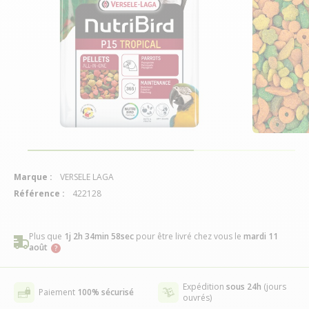
Marque :
VERSELE LAGA
Référence :
422128
Plus que
1j 2h 34min 58sec
pour être livré chez vous
le
mardi 11
août
Expédition
sous 24h
(jours
Paiement
100% sécurisé
ouvrés)