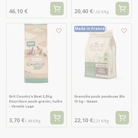
46,10 €
20,40 €
1,02 €/kg
Made in France
Grit Country's Best 2,5kg
Granulés poule pondeuse Bio
Nourriture poule gravier, huître
10 kg - Gasco
- Versele Laga
3,70 €
22,10 €
1,48 €/kg
2,21 €/kg