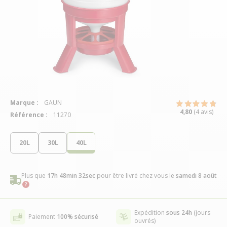
Marque :
GAUN
4,80
(4 avis)
Référence :
11270
20L
30L
40L
Plus que
17h 48min 31sec
pour être livré chez vous
le
samedi 8 août
Expédition
sous 24h
(jours
Paiement
100% sécurisé
ouvrés)