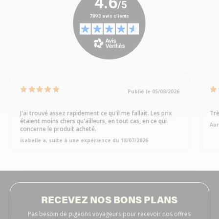
Publié le 05/08/2026
J'ai trouvé assez rapidement ce qu'il me fallait. Les prix
Trè
étaient moins chers qu'ailleurs, en tout cas, en ce qui
Aur
concerne le produit acheté.
isabelle a, suite à une expérience du 18/07/2026
RECEVEZ NOS BONS PLANS
Pas besoin de pigeons voyageurs pour recevoir nos offres