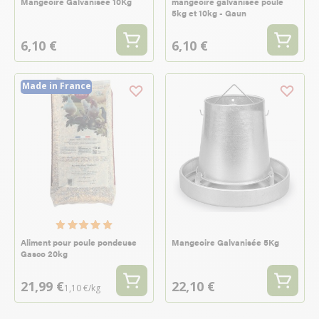
Mangeoire Galvanisée 10Kg
mangeoire galvanisée poule
5kg et 10kg - Gaun
6,10 €
6,10 €
Made in France
Aliment pour poule pondeuse
Mangeoire Galvanisée 5Kg
Gasco 20kg
21,99 €
22,10 €
1,10 €/kg