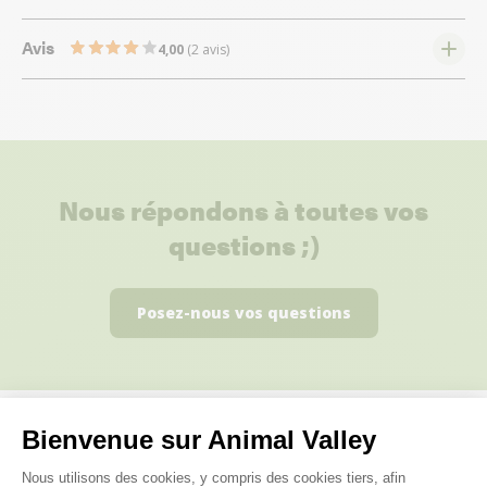
Avis
4,00
(2 avis)
Nous répondons à toutes vos
questions ;)
Posez-nous vos questions
Bienvenue sur Animal Valley
Ces produits peuvent vous
Plateforme de Gestion du Consenteme
Nous utilisons des cookies, y compris des cookies tiers, afin