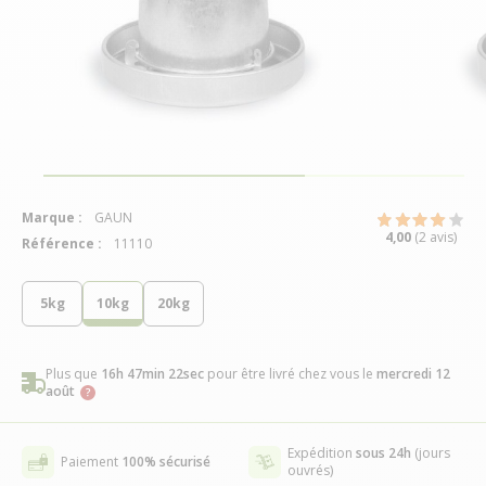
Marque :
GAUN
4,00
(2 avis)
Référence :
11110
5kg
10kg
20kg
Plus que
16h 47min 21sec
pour être livré chez vous
le
mercredi 12
août
Expédition
sous 24h
(jours
Paiement
100% sécurisé
ouvrés)