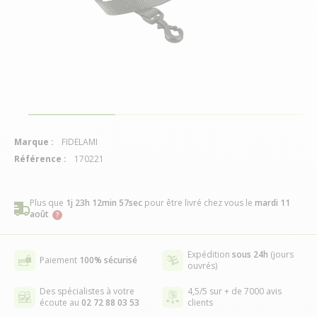
Marque :
FIDELAMI
Référence :
170221
Plus que
1j 23h 12min 57sec
pour être livré chez vous
le
mardi 11
août
Expédition
sous 24h
(jours
Paiement
100% sécurisé
ouvrés)
Des spécialistes à votre
4,5/5 sur + de 7000 avis
écoute au
02 72 88 03 53
clients