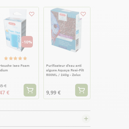
-10%
rtouche Iseo Foam
Purificateur d’eau anti
dium
algues Aquaya Resi-Filt
500ML / 240g - Zolux
85 €
47 €
9,99 €