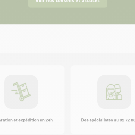
Voir nos conseils et astuces
ration et expédition en 24h
Des spécialistes au 02 72 8