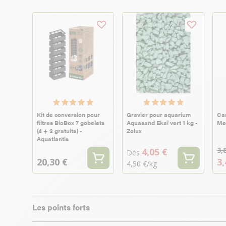
Kit de conversion pour
Gravier pour aquarium
Ca
filtres BioBox 7 gobelets
Aquasand Ekaï vert 1 kg -
Me
(4 + 3 gratuits) -
Zolux
Aquatlantis
3,
4,05 €
Dès
20,30 €
3,
4,50 €/kg
Les points forts