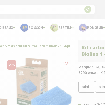
OISEAUX
POISSON
REPTILE
RONGEUR
Kit cartouches 5 mois pour filtre d’aquarium BioBox 1 - Aquatlantis
Kit carto
BioBox 1 
-5%
Marque :
AQUA
Référence :
KI
Mini 1
Min
Plus que
2j 1