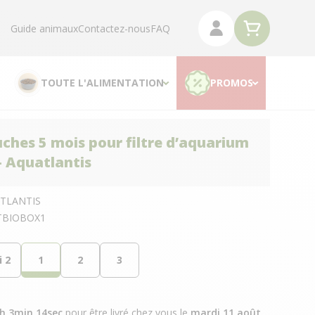
Guide animaux
Contactez-nous
FAQ
TOUTE L'ALIMENTATION
PROMOS
uches 5 mois pour filtre d’aquarium
- Aquatlantis
TLANTIS
TBIOBOX1
i 2
1
2
3
7h 3min 13sec
pour être livré chez vous
le
mardi 11 août