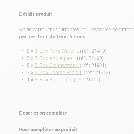
Détails produit
Kit de cartouches filtrantes pour système de filtra
permettant de tenir 5 mois
.
5 x
B-Box Pure Water L
(réf : 21410)
5 x
B-Box Anti Algae L
(réf : 21409)
5 x
B-Box Cleanwater L
(réf : 21831)
2 x
B-Box Coarse Foam L
(réf : 21412)
1 x
B-Box Bact Life L
(réf : 21411)
Description complète
Pour compléter ce produit