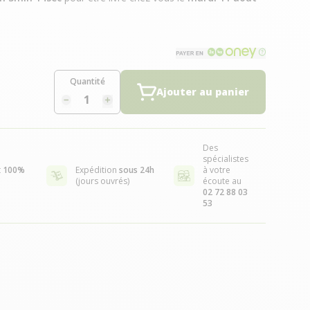
Quantité
Ajouter au panier
Des
spécialistes
t
100%
Expédition
sous 24h
à votre
(jours ouvrés)
écoute au
02 72 88 03
53