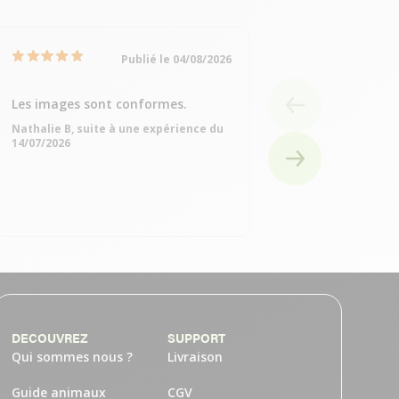
Publié le 04/08/2026
Les images sont conformes.
Très bien
Nathalie B, suite à une expérience du
Michelle Q, suite à
14/07/2026
15/07/2026
DECOUVREZ
SUPPORT
Qui sommes nous ?
Livraison
Guide animaux
CGV