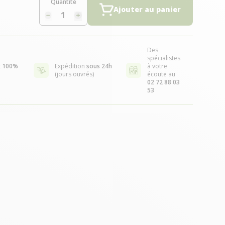
Quantité
Ajouter au panier
Des
spécialistes
t
100%
Expédition
sous 24h
à votre
(jours ouvrés)
écoute au
02 72 88 03
53