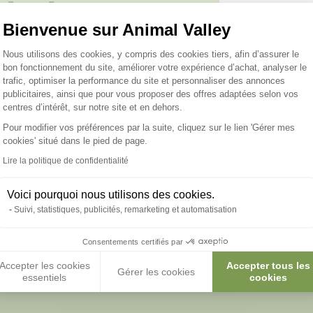
 toutes vos
 ;)
Bienvenue sur Animal Valley
Plateforme de Gestion du Consentemen
Nous utilisons des cookies, y compris des cookies tiers, afin d’assurer le
bon fonctionnement du site, améliorer votre expérience d’achat, analyser le
tions
trafic, optimiser la performance du site et personnaliser des annonces
publicitaires, ainsi que pour vous proposer des offres adaptées selon vos
centres d’intérêt, sur notre site et en dehors.
Pour modifier vos préférences par la suite, cliquez sur le lien 'Gérer mes
cookies' situé dans le pied de page.
Axeptio consent
Lire la politique de confidentialité
st bien normal de se pose
Voici pourquoi nous utilisons des cookies.
questions :)
Suivi, statistiques, publicités, remarketing et automatisation
Consentements certifiés par
Accepter les cookies
Accepter tous les
Voir nos conseils et astuces
Gérer les cookies
essentiels
cookies