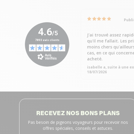
Publi
J'ai trouvé assez rapi
qu'il me fallait. Les pr
moins chers qu'ailleur
cas, en ce qui concern
acheté.
isabelle a, suite à une 
18/07/2026
RECEVEZ NOS BONS PLANS
Pas besoin de pigeons voyageurs pour recevoir nos
offres spéciales, conseils et astuces.