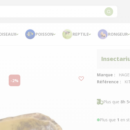
OISEAUX
POISSON
REPTILE
RONGEUR
Insectari
Marque :
HAGE
-2%
Référence :
KI
Plus que
8h 5
Plus que
1
en st