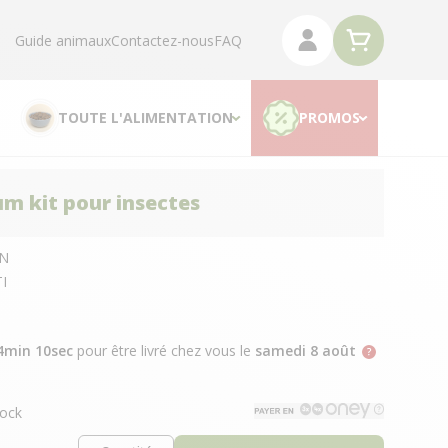
Guide animaux
Contactez-nous
FAQ
TOUTE L'ALIMENTATION
PROMOS
um kit pour insectes
N
TI
4min 9sec
pour être livré chez vous
le
samedi 8 août
ock