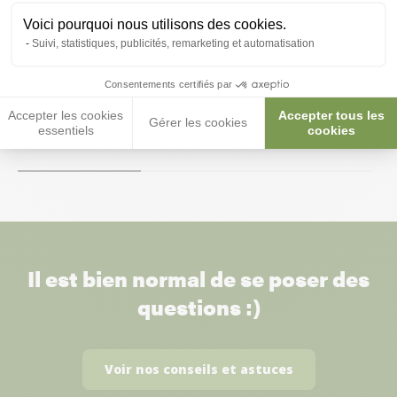
Voici pourquoi nous utilisons des cookies.
Suivi, statistiques, publicités, remarketing et automatisation
Thermomètre hygromètre digital
Thermomètre hy
pour terrarium - Sera
pour terrarium r
Consentements certifiés par
22,50 €
21,10 €
Accepter les cookies
Accepter tous les
Gérer les cookies
essentiels
cookies
Il est bien normal de se poser des
questions :)
Voir nos conseils et astuces