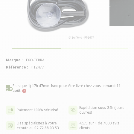
Marque :
EXO-TERRA
Référence :
PT2477
Plus que
1j 17h 47min 0sec
pour être livré chez vous
le
mardi 11
août
Expédition
sous 24h
(jours
Paiement
100% sécurisé
ouvrés)
Des spécialistes à votre
4,5/5 sur + de 7000 avis
écoute au
02 72 88 03 53
clients