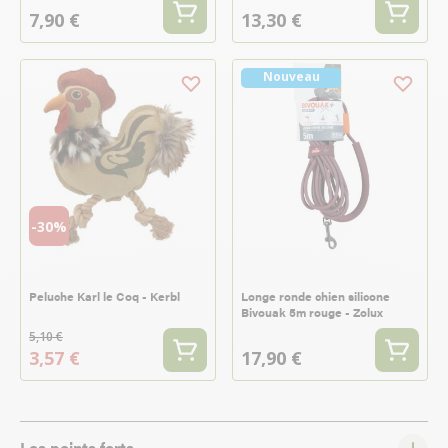
7,90 €
13,30 €
Nouveau
-30%
Peluche Karl le Coq - Kerbl
Longe ronde chien silicone
Bivouak 5m rouge - Zolux
5,10 €
3,57 €
17,90 €
Les points forts