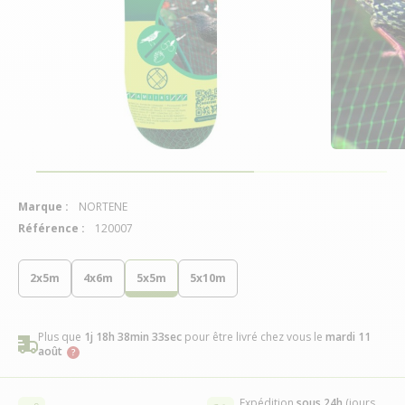
Marque :
NORTENE
Référence :
120007
2x5m
4x6m
5x5m
5x10m
Plus que
1j 18h 38min 33sec
pour être livré chez vous
le
mardi 11
août
Expédition
sous 24h
(jours