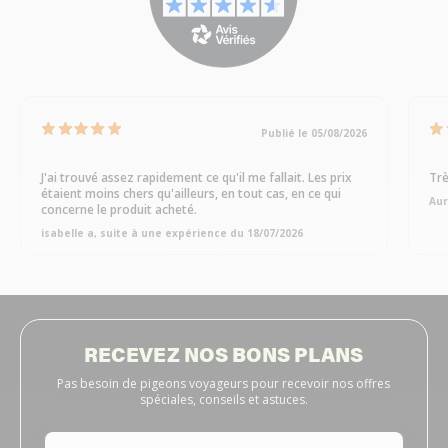
Publié le 05/08/2026
J'ai trouvé assez rapidement ce qu'il me fallait. Les prix
Trè
étaient moins chers qu'ailleurs, en tout cas, en ce qui
Aur
concerne le produit acheté.
isabelle a, suite à une expérience du 18/07/2026
RECEVEZ NOS BONS PLANS
Pas besoin de pigeons voyageurs pour recevoir nos offres
spéciales, conseils et astuces.