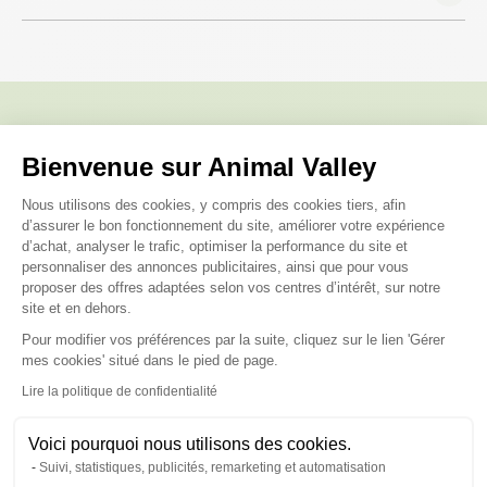
Nous répondons à toutes vos
Bienvenue sur Animal Valley
questions ;)
Plateforme de Gestion du Consenteme
Nous utilisons des cookies, y compris des cookies tiers, afin
d’assurer le bon fonctionnement du site, améliorer votre expérience
d’achat, analyser le trafic, optimiser la performance du site et
Posez-nous vos questions
personnaliser des annonces publicitaires, ainsi que pour vous
proposer des offres adaptées selon vos centres d’intérêt, sur notre
site et en dehors.
Pour modifier vos préférences par la suite, cliquez sur le lien 'Gérer
Axeptio consent
mes cookies' situé dans le pied de page.
Lire la politique de confidentialité
Ces produits peuvent vous
intéresser
Voici pourquoi nous utilisons des cookies.
Suivi, statistiques, publicités, remarketing et automatisation