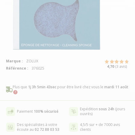
Marque :
ZOLUX
4,70
(3 avis)
Référence :
376025
Plus que
1j 3h 5min 42sec
pour être livré chez vous
le
mardi 11 août
Expédition
sous 24h
(jours
Paiement
100% sécurisé
ouvrés)
Des spécialistes à votre
4,5/5 sur + de 7000 avis
écoute au
02 72 88 03 53
clients