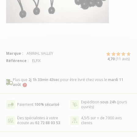
Marque :
ANIMAL VALLEY
4,70
(11 avis)
Référence :
ELFIX
Plus que
2j 1h 33min 42sec
pour être livré chez vous
le
mardi 11
août
Expédition
sous 24h
(jours
Paiement
100% sécurisé
ouvrés)
Des spécialistes à votre
4,5/5 sur + de 7000 avis
écoute au
02 72 88 03 53
clients