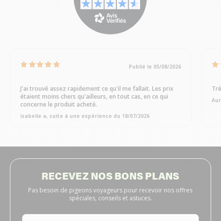
Publié le 05/08/2026
J'ai trouvé assez rapidement ce qu'il me fallait. Les prix
Trè
étaient moins chers qu'ailleurs, en tout cas, en ce qui
Aur
concerne le produit acheté.
isabelle a, suite à une expérience du 18/07/2026
RECEVEZ NOS BONS PLANS
Pas besoin de pigeons voyageurs pour recevoir nos offres
spéciales, conseils et astuces.