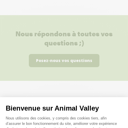
Nous répondons à toutes vos
questions ;)
Posez-nous vos questions
Ces produits peuvent vous
Bienvenue sur Animal Valley
intéresser
Plateforme de Gestion du Consenteme
Nous utilisons des cookies, y compris des cookies tiers, afin
d’assurer le bon fonctionnement du site, améliorer votre expérience