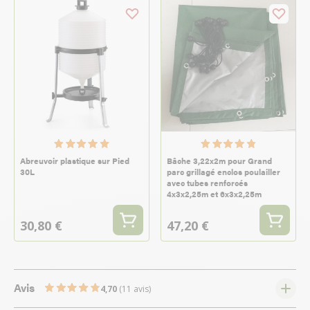
Abreuvoir plastique sur Pied
Bâche 3,22x2m pour Grand
30L
parc grillagé enclos poulailler
avec tubes renforcés
4x3x2,25m et 6x3x2,25m
30,80 €
47,20 €
Avis
4,70
(11 avis)