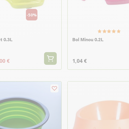
-50%
t 0.3L
Bol Minou 0.2L
00 €
1,04 €