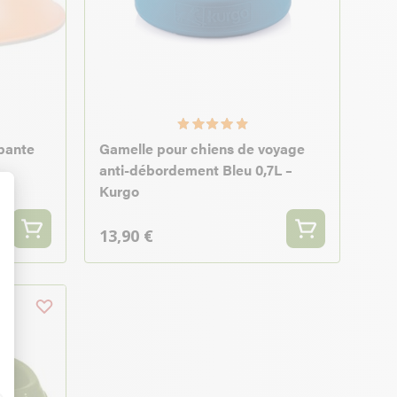
apante
Gamelle pour chiens de voyage
anti-débordement Bleu 0,7L –
Kurgo
t : Personnalisez vos Options
13,90 €