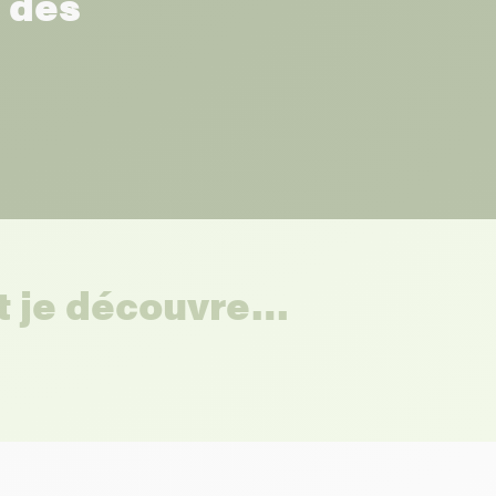
r des
et je découvre…