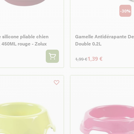
-30%
 silicone pliable chien
Gamelle Antidérapante De
 450ML rouge - Zolux
Double 0.2L
1,39 €
1,99 €