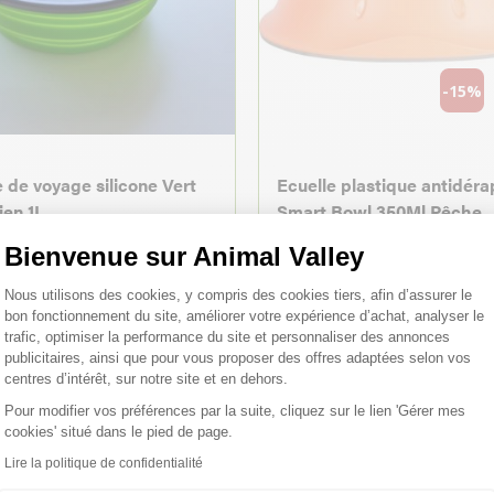
-15%
 de voyage silicone Vert
Ecuelle plastique antidér
ien 1L
Smart Bowl 350Ml Pêche
Bienvenue sur Animal Valley
Plateforme de Gestion du Consentemen
2,13 €
2,50 €
Nous utilisons des cookies, y compris des cookies tiers, afin d’assurer le
bon fonctionnement du site, améliorer votre expérience d’achat, analyser le
trafic, optimiser la performance du site et personnaliser des annonces
publicitaires, ainsi que pour vous proposer des offres adaptées selon vos
centres d’intérêt, sur notre site et en dehors.
Pour modifier vos préférences par la suite, cliquez sur le lien 'Gérer mes
cookies' situé dans le pied de page.
Axeptio consent
Lire la politique de confidentialité