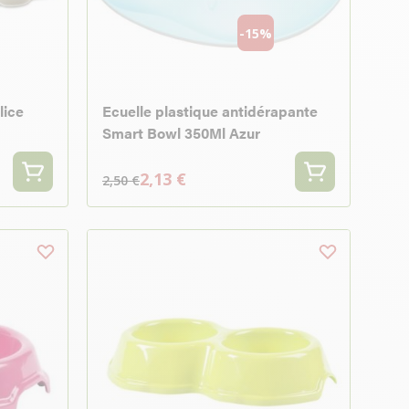
-15%
lice
Ecuelle plastique antidérapante
Smart Bowl 350Ml Azur
2,13 €
2,50 €