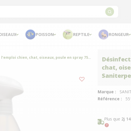
OISEAUX
POISSON
REPTILE
RONGEUR
Désinfectant 4-en-1 prêt à l’emploi chien, chat, oiseaux, poule en spray 750ML - Saniterpen
Désinfect
chat, ois
Saniterp
Marque :
SANI
Référence :
55
Plus que
2j 1