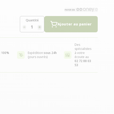
Quantité
Ajouter au panier
Des
spécialistes
t
100%
Expédition
sous 24h
à votre
(jours ouvrés)
écoute au
02 72 88 03
53