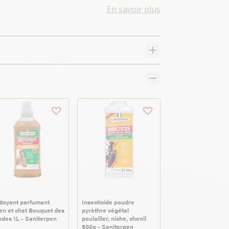
En savoir plus
toyant parfumant
Insecticide poudre
en et chat Bouquet des
pyrèthre végétal
des 1L - Saniterpen
poulailler, niche, chenil
500g - Saniterpen