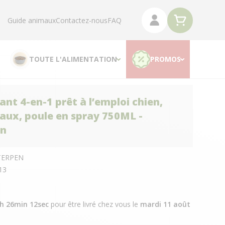
Guide animaux
Contactez-nous
FAQ
TOUTE L'ALIMENTATION
PROMOS
ant 4-en-1 prêt à l’emploi chien,
eaux, poule en spray 750ML -
en
TERPEN
13
4h 26min 11sec
pour être livré chez vous
le
mardi 11 août