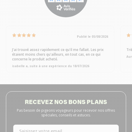
Publié le 05/08/2026
J'ai trouvé assez rapidement ce qu'il me fallait. Les prix
Trè
étaient moins chers qu'ailleurs, en tout cas, en ce qui
Aur
concerne le produit acheté.
isabelle a, suite à une expérience du 18/07/2026
RECEVEZ NOS BONS PLANS
Pas besoin de pigeons voyageurs pour recevoir nos offres
spéciales, conseils et astuces.