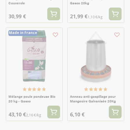
Couvercle
Gasco 20kg
30,99 €
21,99 €
1,10 €/kg
Made in France
Mélange poule pondeuse Bio
Anneau anti-gaspillage pour
20 kg - Gasco
Mangeoire Galvanisée 20Kg
43,10 €
6,10 €
2,16 €/kg