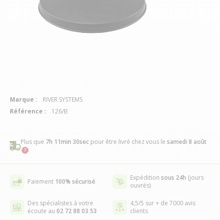
Marque :
RIVER SYSTEMS
Référence :
126/B
Plus que
7h 11min 29sec
pour être livré chez vous
le
samedi 8 août
Expédition
sous 24h
(jours
Paiement
100% sécurisé
ouvrés)
Des spécialistes à votre
4,5/5 sur + de 7000 avis
écoute au
02 72 88 03 53
clients