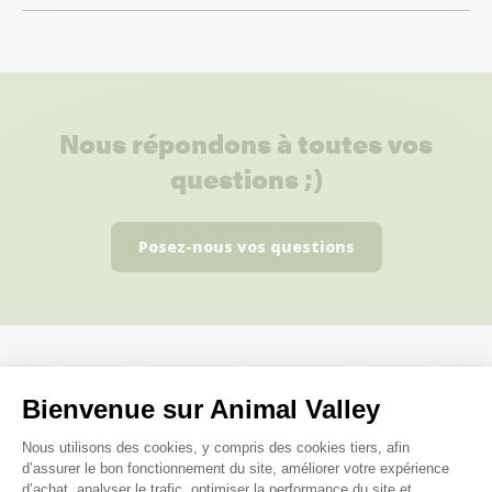
Nous répondons à toutes vos
questions ;)
Posez-nous vos questions
Ces produits peuvent vous
Bienvenue sur Animal Valley
intéresser
Plateforme de Gestion du Consenteme
Nous utilisons des cookies, y compris des cookies tiers, afin
d’assurer le bon fonctionnement du site, améliorer votre expérience
d’achat, analyser le trafic, optimiser la performance du site et