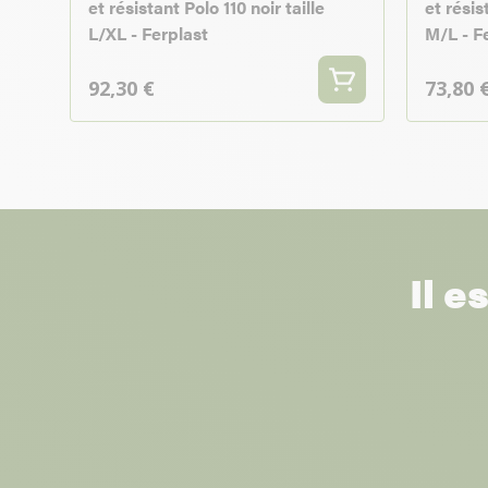
et résistant Polo 110 noir taille
et résis
L/XL - Ferplast
M/L - F
92,30 €
73,80 
Il e