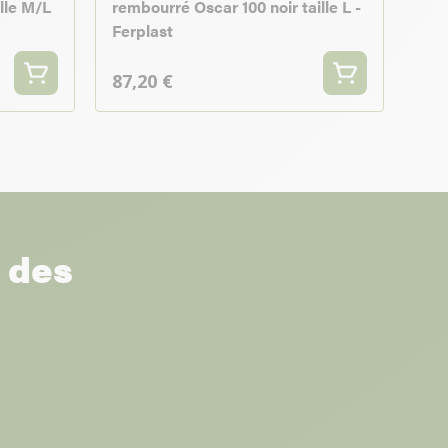
ille M/L
rembourré Oscar 100 noir taille L -
Ferplast
87,20 €
r des