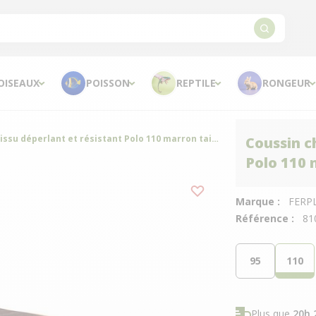
OISEAUX
POISSON
REPTILE
RONGEUR
Coussin chien en tissu déperlant et résistant Polo 110 marron taille L/XL - Ferplast
Coussin c
Polo 110 m
Marque :
FERP
Référence :
81
95
110
Plus que
20h 