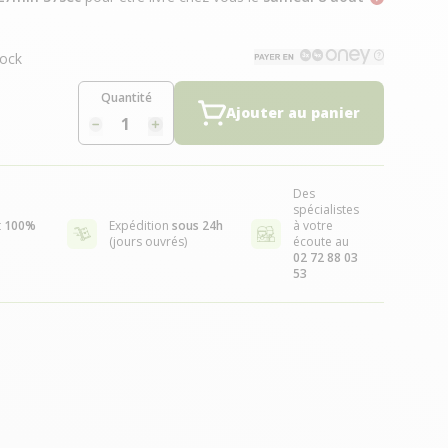
ock
Quantité
Ajouter au panier
Des
spécialistes
t
100%
Expédition
sous 24h
à votre
(jours ouvrés)
écoute au
02 72 88 03
53