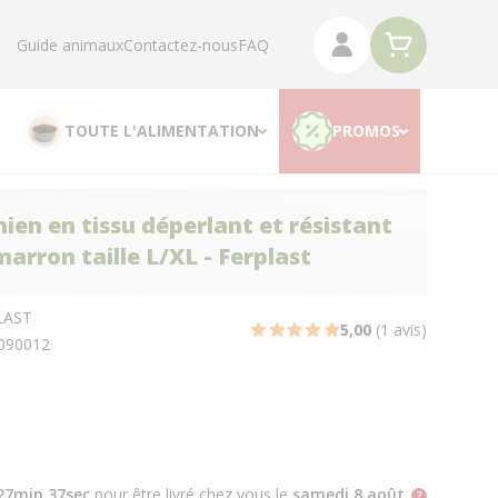
Guide animaux
Contactez-nous
FAQ
TOUTE L'ALIMENTATION
PROMOS
hien en tissu déperlant et résistant
arron taille L/XL - Ferplast
LAST
5,00
(1 avis)
090012
27min 36sec
pour être livré chez vous
le
samedi 8 août