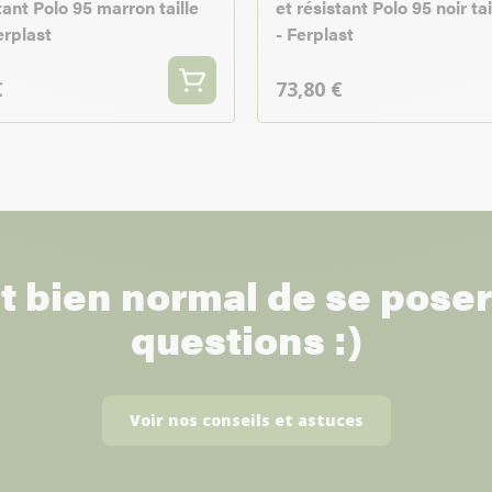
tant Polo 95 marron taille
et résistant Polo 95 noir ta
erplast
- Ferplast
€
73,80 €
st bien normal de se pose
questions :)
Voir nos conseils et astuces