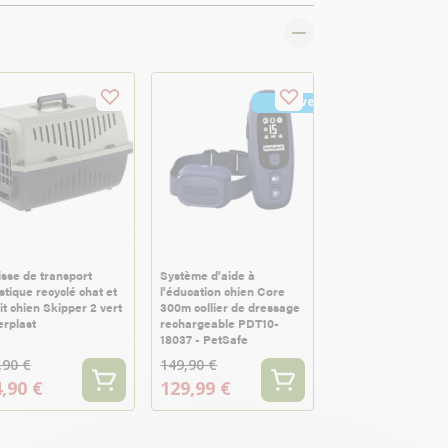
Nouveau
sse de transport
Système d'aide à
stique recyclé chat et
l'éducation chien Core
it chien Skipper 2 vert
300m collier de dressage
erplast
rechargeable PDT10-
18037 - PetSafe
,90 €
149,90 €
,90 €
129,99 €