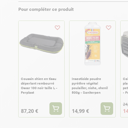
Pour compléter ce produit
Coussin chien en tissu
Insecticide poudre
Cai
déperlant rembourré
pyrèthre végétal
pla
Oscar 100 noir taille L -
poulailler, niche, chenil
pet
Ferplast
500g - Saniterpen
- F
24
87,20 €
14,99 €
14