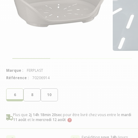
Marque :
FERPLAST
Référence :
70206914
6
8
10
Plus que
2j 14h 18min 20sec
pour être livré chez vous
entre le
mardi
11 août
et le
mercredi 12 août
Expédition
sous 24h
(jours