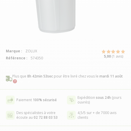
Marque :
ZOLUX
5,00
(1 avis)
Référence :
574350
Plus que
8h 42min 52sec
pour être livré chez vous
le
mardi 11 août
Expédition
sous 24h
(jours
Paiement
100% sécurisé
ouvrés)
Des spécialistes à votre
4,5/5 sur + de 7000 avis
écoute au
02 72 88 03 53
clients