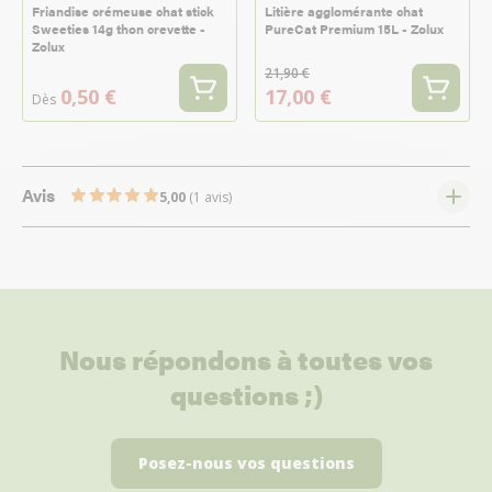
Friandise crémeuse chat stick
Litière agglomérante chat
Sweeties 14g thon crevette -
PureCat Premium 15L - Zolux
Zolux
21,90 €
0,50 €
17,00 €
Dès
Avis
5,00
(1 avis)
Nous répondons à toutes vos
questions ;)
Posez-nous vos questions