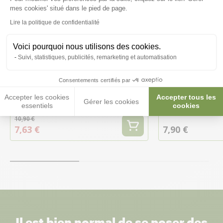
Axeptio consent
mes cookies' situé dans le pied de page.
Lire la politique de confidentialité
Voici pourquoi nous utilisons des cookies.
-30%
Suivi, statistiques, publicités, remarketing et automatisation
Consentements certifiés par
Collier motif réfléchissant chien
Bande à LED ch
Accepter les cookies
Accepter tous les
Gérer les cookies
taille S - Fidelami
- Kerbl
essentiels
cookies
10,90 €
7,63 €
7,90 €
Il est bien normal de se poser des