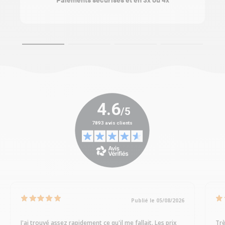
Publié le 05/08/2026
J'ai trouvé assez rapidement ce qu'il me fallait. Les prix
Trè