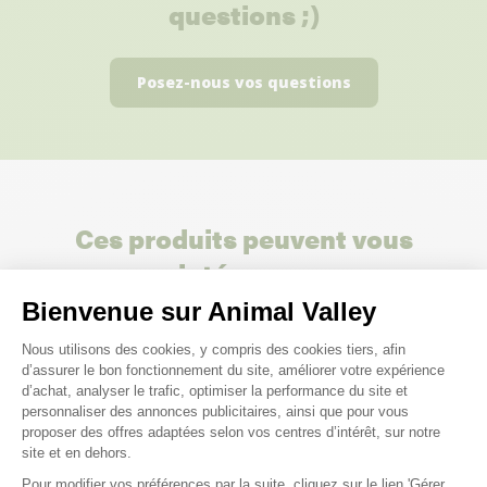
questions ;)
Posez-nous vos questions
Ces produits peuvent vous
intéresser
Bienvenue sur Animal Valley
Plateforme de Gestion du Consenteme
Nous utilisons des cookies, y compris des cookies tiers, afin
d’assurer le bon fonctionnement du site, améliorer votre expérience
d’achat, analyser le trafic, optimiser la performance du site et
personnaliser des annonces publicitaires, ainsi que pour vous
proposer des offres adaptées selon vos centres d’intérêt, sur notre
site et en dehors.
Pour modifier vos préférences par la suite, cliquez sur le lien 'Gérer